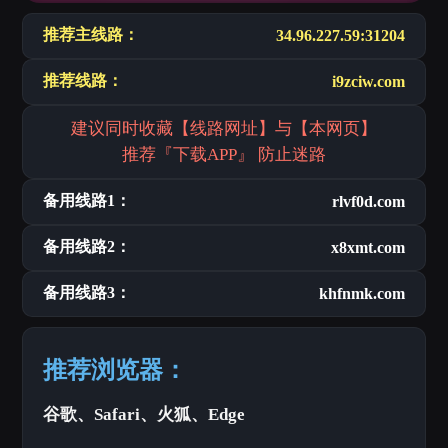
推荐主线路：
34.96.227.59:31204
推荐线路：
i9zciw.com
建议同时收藏【线路网址】与【本网页】
推荐『下载APP』 防止迷路
备用线路1：
rlvf0d.com
备用线路2：
x8xmt.com
备用线路3：
khfnmk.com
推荐浏览器：
谷歌、Safari、火狐、Edge