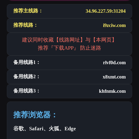
推荐主线路：
34.96.227.59:31204
推荐线路：
i9zciw.com
建议同时收藏【线路网址】与【本网页】
推荐『下载APP』 防止迷路
备用线路1：
rlvf0d.com
备用线路2：
x8xmt.com
备用线路3：
khfnmk.com
推荐浏览器：
谷歌、Safari、火狐、Edge